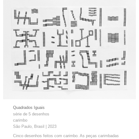
Sem legenda
Quadrados Iguais
série de 5 desenhos
carimbo
São Paulo, Brasil | 2023
Cinco desenhos feitos com carimbo. As peças carimbadas