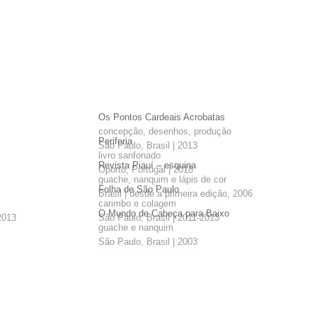
Os Pontos Cardeais Acrobatas
concepção, desenhos, produção
Periferia
São Paulo, Brasil | 2013
livro sanfonado
Revista Piauí – esquina
Oporto, Portugal | 2018
guache, nanquim e lápis de cor
Folha de São Paulo
Brasil | desde a primeira edição, 2006
carimbo e colagem
O Mundo de Cabeça para Baixo
2013
São Paulo, Brasil | 2011-2013
guache e nanquim
São Paulo, Brasil | 2003